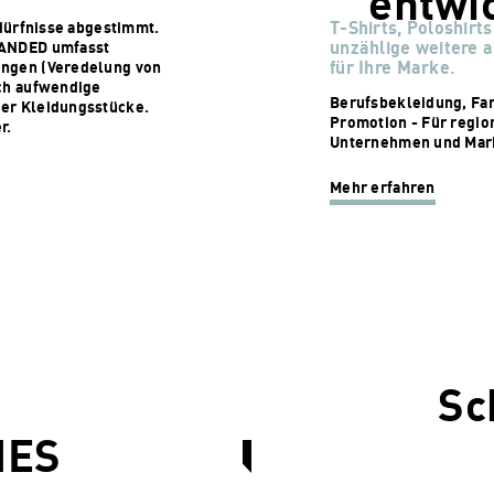
entwic
T-Shirts, Poloshirt
edürfnisse abgestimmt.
unzählige weitere 
RANDED umfasst
für Ihre Marke.
ungen (Veredelung von
uch aufwendige
Berufsbekleidung, Fan
er Kleidungsstücke.
Promotion - Für regio
r.
Unternehmen und Mar
Mehr erfahren
Sc
IES