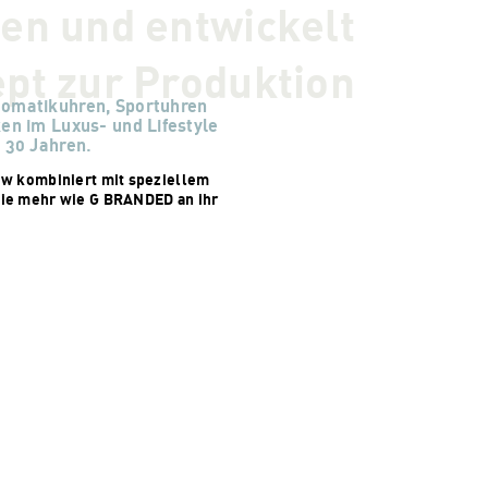
en und entwickelt
pt zur Produktion
tomatikuhren, Sportuhren
en im Luxus- und Lifestyle
 30 Jahren.
ow kombiniert mit speziellem
ie mehr wie G BRANDED an ihr