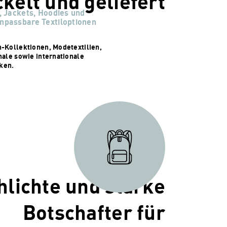
kelt und geliefert
s, Jackets, Hoodies und
anpassbare Textiloptionen
-Kollektionen, Modetextilien,
nale sowie internationale
ken.
hlichte und starke
Botschafter für