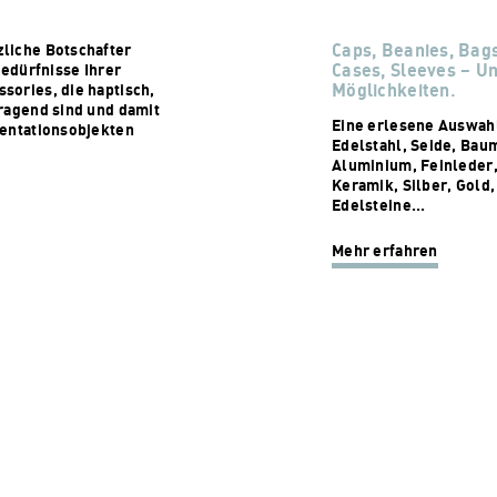
Caps, Beanies, Bags
liche Botschafter
Cases, Sleeves – U
Bedürfnisse Ihrer
Möglichkeiten.
sories, die haptisch,
ragend sind und damit
Eine erlesene Auswahl
sentationsobjekten
Edelstahl, Seide, Baum
Aluminium, Feinleder,
Keramik, Silber, Gold
Edelsteine...
Mehr erfahren