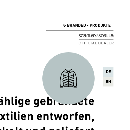
G BRANDED - PRODUKTE
DE
EN
ählige gebrandete
xtilien entworfen,