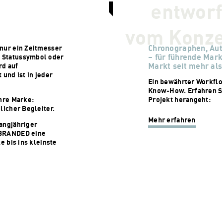
entworf
vom Konze
Chronographen, Au
 nur ein Zeitmesser
– für führende Mark
 Statussymbol oder
Markt seit mehr als
rd auf
 und ist in jeder
Ein bewährter Workfl
Know-How. Erfahren S
Ihre Marke:
Projekt herangeht:
licher Begleiter.
Mehr erfahren
angjähriger
 BRANDED eine
e bis ins kleinste