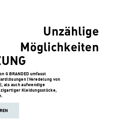
Unzählige
Möglichkeiten
ZUNG
von G BRANDED umfasst
dardlösungen (Veredelung von
), als auch aufwendige
zigartiger Kleidungsstücke,
n.
HREN