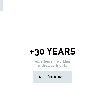
+30 YEARS
experience in working
with global brands
ÜBER UNS