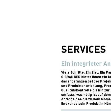
SERVICES
Ein integrieter An
Viele Schritte. Ein Ziel. Ein Pa
G BRANDED bietet Ihnen ein k
das angefangen bei der Proje
und Produktentwicklung, Pro
Qualitätskontrolle bis hin zur 
umfasst, was nötig ist auf de
Anfangsidee bis zu dem Momen
Endkunde sein Produkt in Hän