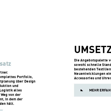
UMSET
Die Angebotspalette 
satz
sowohl schnelle Stan
bestehenden Textilien
rtner.
Neuentwicklungen ein
omplettes Portfolio,
Accessories und Uhre
ktplanung über Design
duktion und
Logistik alles
MEHR ERFA
m Weg von der
t, in dem der
den hält.