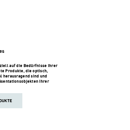
ies
iell auf die Bedürfnisse Ihrer
e Produkte, die optisch,
al herausragend sind und
äsentationsobjekten Ihrer
DUKTE