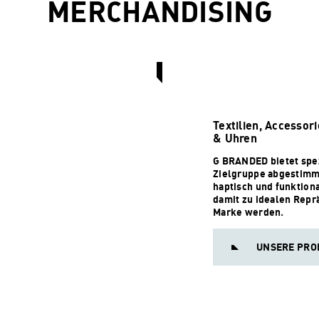
MERCHANDISING
Textilien, Accessor
& Uhren
G BRANDED bietet spez
Zielgruppe abgestimmt
haptisch und funktion
damit zu idealen Repr
Marke werden.
UNSERE PRO